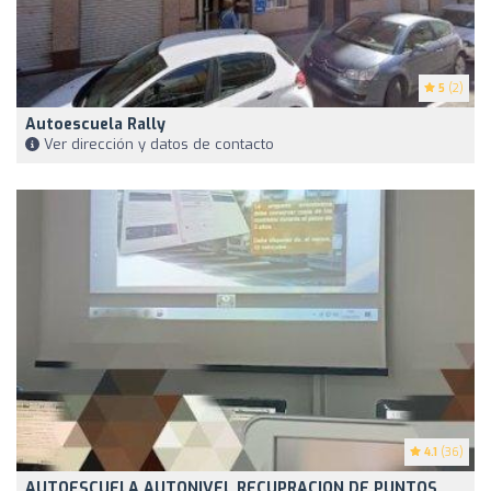
5
(2)
Autoescuela Rally
Ver dirección y datos de contacto
4.1
(36)
AUTOESCUELA AUTONIVEL RECUPRACION DE PUNTOS