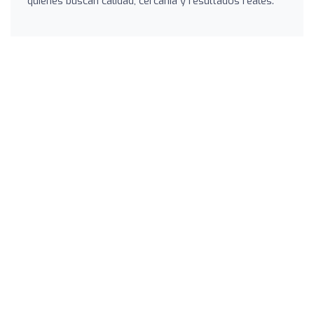
quienes buscan calidad, cercanía y resultados reales.