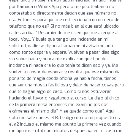
por llamada o WhatsApp pero o me peloteaban o no
contestaba o directamente decían que ese número no
es... Entonces para que me redirecciona a un numero de
teléfono que no es? Si no más bien al que está ubicado
calles arriba. " Resumiendo me dicen que me acerque al
local. Voy... Y buala que tengo una incidencia en mi
solicitud, nadie se digno a llamarme ni avisarme uno
como tonto espera y espera. Vuelven a pasar días sigo
sin saber nada y nunca me explicaron que tipo de
incidencia ni nada era lo que tenía te dicen eso y ya. Me
vuelvo a cansar de esperar y resulta que ese mismo día
por arte de magia desde oficina ya había fecha, tienes
que ser una mosca fastidiosa y dejar de hacer cosas para
que te hagan algo de caso. Como si nos estuvieran
haciendo el favor o regalando el curso. Le digo al chico
de la primera mesa entonces me examinó los dos
exámenes el mismo día? Y se queda como que? Aquí
solo me sale que es el B. Le digo no no mi propósito es
el a2 incluso el mismo me apunto la primera vez cuando
me apunté. Total que minutos después ya en mi casa me