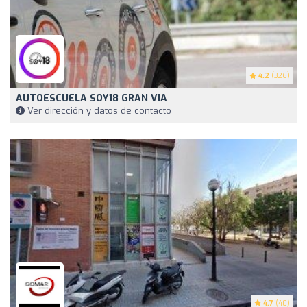
4.2
(326)
AUTOESCUELA SOY18 GRAN VIA
Ver dirección y datos de contacto
4.7
(40)