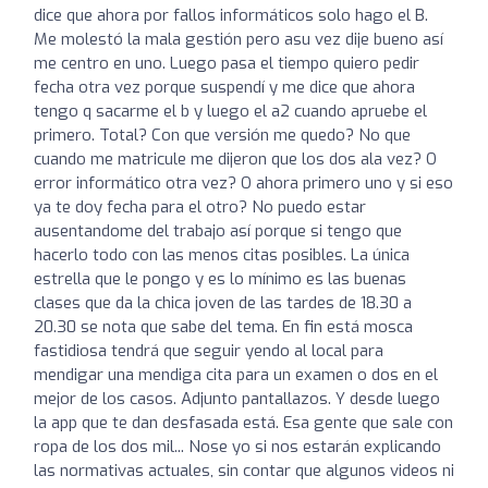
dice que ahora por fallos informáticos solo hago el B.
Me molestó la mala gestión pero asu vez dije bueno así
me centro en uno. Luego pasa el tiempo quiero pedir
fecha otra vez porque suspendí y me dice que ahora
tengo q sacarme el b y luego el a2 cuando apruebe el
primero. Total? Con que versión me quedo? No que
cuando me matricule me dijeron que los dos ala vez? O
error informático otra vez? O ahora primero uno y si eso
ya te doy fecha para el otro? No puedo estar
ausentandome del trabajo así porque si tengo que
hacerlo todo con las menos citas posibles. La única
estrella que le pongo y es lo mínimo es las buenas
clases que da la chica joven de las tardes de 18.30 a
20.30 se nota que sabe del tema. En fin está mosca
fastidiosa tendrá que seguir yendo al local para
mendigar una mendiga cita para un examen o dos en el
mejor de los casos. Adjunto pantallazos. Y desde luego
la app que te dan desfasada está. Esa gente que sale con
ropa de los dos mil... Nose yo si nos estarán explicando
las normativas actuales, sin contar que algunos videos ni