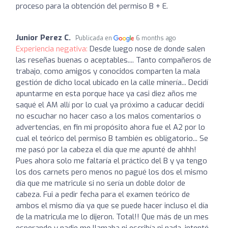
proceso para la obtención del permiso B + E.
Junior Perez C.
Publicada en
6 months ago
Experiencia negativa:
Desde luego nose de donde salen
las reseñas buenas o aceptables.... Tanto compañeros de
trabajo, como amigos y conocidos comparten la mala
gestión de dicho local ubicado en la calle minería... Decidí
apuntarme en esta porque hace ya casi diez años me
saqué el AM allí por lo cual ya próximo a caducar decidí
no escuchar no hacer caso a los malos comentarios o
advertencias, en fin mi propósito ahora fue el A2 por lo
cual el teórico del permiso B también es obligatorio... Se
me pasó por la cabeza el día que me apunté de ahhh!
Pues ahora solo me faltaría el práctico del B y ya tengo
los dos carnets pero menos no pagué los dos el mismo
día que me matricule si no sería un doble dolor de
cabeza. Fui a pedir fecha para el examen teórico de
ambos el mismo día ya que se puede hacer incluso el día
de la matricula me lo dijeron. Total!! Que más de un mes
esperando y nadie me llamaba ni escribía ni nada, intenté