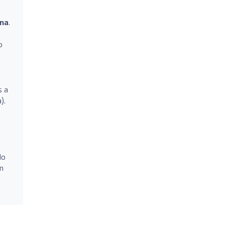
na
.
o
s a
).
do
an