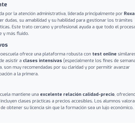
nte
a por la atención administrativa, liderada principalmente por
Roxa
r dudas, su amabilidad y su habilidad para gestionar los trámites
cticas. Este trato cercano y profesional ayuda a que todo el proces
 y más fluido.
vos
utoescuela ofrece una plataforma robusta con
test online
similare
de asistir a
clases intensivas
(especialmente los fines de semana
a, son muy recomendadas por su claridad y por permitir avanzar
bación a la primera.
scuela mantiene una
excelente relación calidad-precio
, ofrecien
 incluyen clases prácticas a precios accesibles. Los alumnos valor
d de obtener su licencia sin que la formación sea un lujo económico.