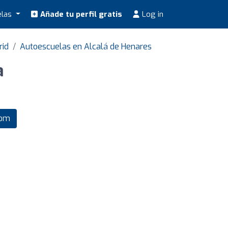
elas
Añade tu perfil gratis
Log in
rid
Autoescuelas en Alcalá de Henares
a
com