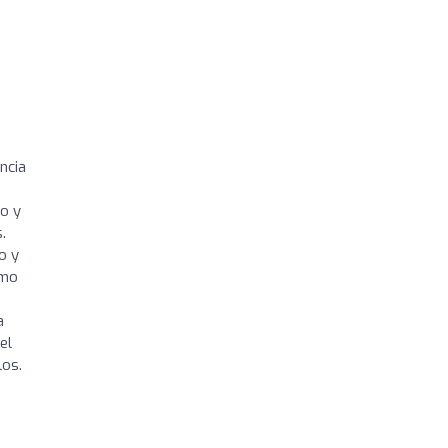
ncia
do y
.
o y
smo
a
el
los.