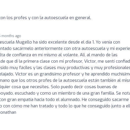
on los profes y con la autoescuela en general.
5 months ago
escuela Mugello ha sido excelente desde el día 1. Yo venía con
entado sacármelo anteriormente con otra autoescuela y mi experie
lta de confianza en mí mismo al volante. Ali, al mando de las
e que di la primera clase con mi profesor, Victor, me sentí confia
ido muy fáciles y las clases muy productivas y muy profesionales
relajado. Victor es un grandísimo profesor y he aprendido muchísim
 mano que los otros profes de la autoescuela están también al mi
ualquier cosa que necesites. Solo puedo decir cosas buenas de
poyado, escuchado y como un miembro de una gran familia. Se not
y con gran empatía hacia todo el alumnado. He conseguido sacarme 
o con cómo me han tratado y todo lo que he conseguido junto a el
Jonathan