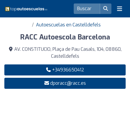
Autoescuelas en Castelldefels
RACC Autoescola Barcelona
AV. CONSTITUCIO, Plaça de Pau Casals, 104, 08860,
Castelldefels
+34936650412
dporacc@racc.es