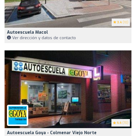
3.4
(10)
Autoescuela Macol
Ver dirección y datos de contacto
4.4
(70)
Autoescuela Goya - Colmenar Viejo Norte