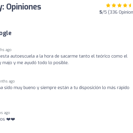
: Opiniones
5
/5 (336 Opinio
ogle
ths ago
 esta autoescuela a la hora de sacarme tanto el teórico como el
y majo y me ayudó todo lo posible.
nths ago
ha sido muy bueno y siempre están a tu disposición lo más rápido
hs ago
vos ❤️❤️