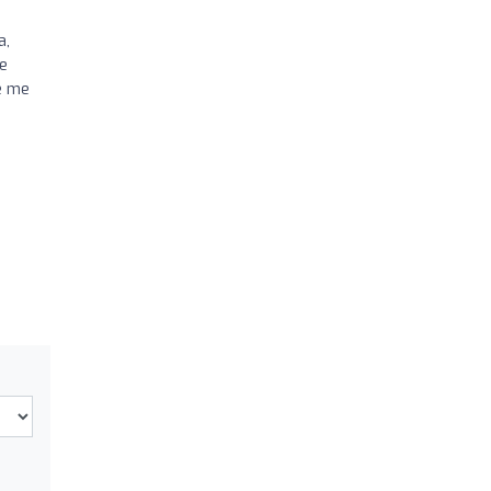
a,
ue
e me