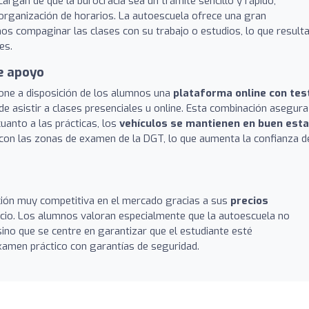
argan de que la burocracia sea un trámite sencillo y rápido,
a organización de horarios. La autoescuela ofrece una gran
nos compaginar las clases con su trabajo o estudios, lo que result
es.
e apoyo
pone a disposición de los alumnos una
plataforma online con tes
 de asistir a clases presenciales u online. Esta combinación asegura
uanto a las prácticas, los
vehículos se mantienen en buen est
 con las zonas de examen de la DGT, lo que aumenta la confianza d
ión muy competitiva en el mercado gracias a sus
precios
rvicio. Los alumnos valoran especialmente que la autoescuela no
ino que se centre en garantizar que el estudiante esté
amen práctico con garantías de seguridad.