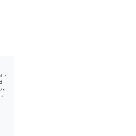
ibe
ad
o a
no