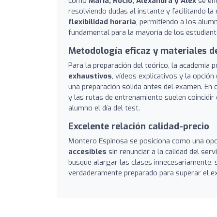
como
María, Rocío, Alexandra y Alex
se enc
resolviendo dudas al instante y facilitando l
flexibilidad horaria
, permitiendo a los alum
fundamental para la mayoría de los estudiant
Metodología eficaz y materiales d
Para la preparación del teórico, la academia 
exhaustivos
, vídeos explicativos y la opción
una preparación sólida antes del examen. En c
y las rutas de entrenamiento suelen coincidir
alumno el día del test.
Excelente relación calidad-precio
Montero Espinosa se posiciona como una opc
accesibles
sin renunciar a la calidad del se
busque alargar las clases innecesariamente, s
verdaderamente preparado para superar el ex